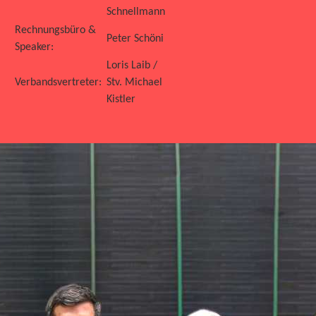
Schnellmann
Rechnungsbüro &
Peter Schöni
Speaker:
Loris Laib /
Verbandsvertreter:
Stv. Michael
Kistler