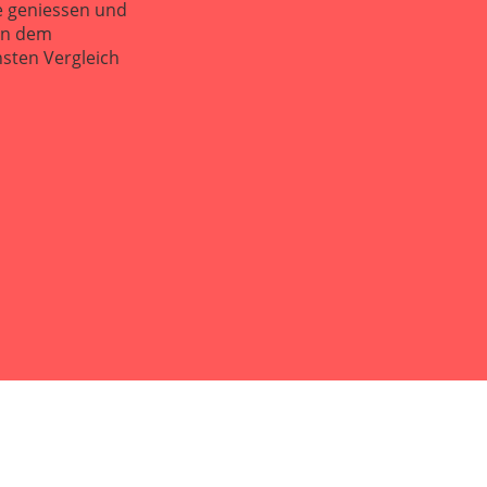
e geniessen und
ren dem
hsten Vergleich
IMPRESSUM