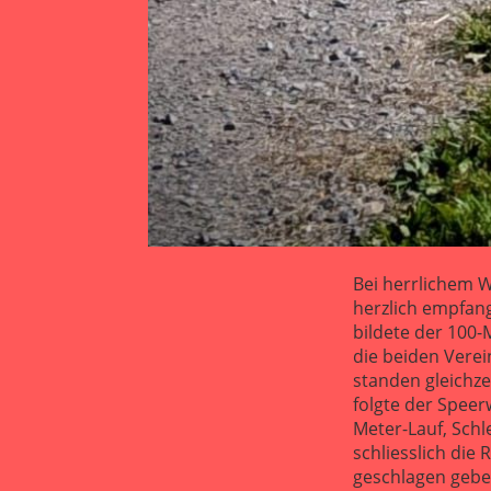
Bei herrlichem 
herzlich empfan
bildete der 100-
die beiden Verei
standen gleichz
folgte der Speer
Meter-Lauf, Sch
schliesslich di
geschlagen geben