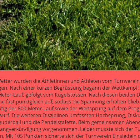
Wetter wurden die Athletinnen und Athleten vom Turnverein
gen. Nach einer kurzen Begrüssung begann der Wettkampf.
Meter-Lauf, gefolgt vom Kugelstossen. Nach diesen beiden D
ne fast punktgleich auf, sodass die Spannung erhalten blieb
eitig der 800-Meter-Lauf sowie der Weitsprung auf dem Pr
wurf. Die weiteren Disziplinen umfassten Hochsprung, Disk
leuderball und die Pendelstafette. Beim gemeinsamen Abe
e Rangverkündigung vorgenommen. Leider musste sich der T
. Mit 105 Punkten sicherte sich der Turnverein Einsiedeln d